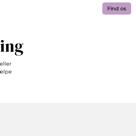
Find os
ling
eller
jælpe